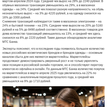
мартом-апрелем 2024 года. Средний чек вырос на 28% до 2240 рублей. В
обувных магазинах транзакции уменьшились на 29%, а в магазинах
одежды – на 24%. Средний чек показал разную направленность: на обувь
незначительно вырос – на 3% до 4220 рублей, а на одежду снизился на
16% до 3300 рублей.
Снижение транзакций наблюдается также в магазинах электроники – на
24% и бытовой техники – на 23%. Средние чеки выросли на 20% до 5160
рублей и на 5% до 8490 рублей соответственно. В магазинах товаров для
дома количество транзакций уменьшилось на 13%, и средний чек здесь
снизился на 8% до 2220 рублей. Такие данные обнародовали аналитики
МТС Банка.
Эксперты поясняют, что в последние годы появилось большое количество
новых российских косметических брендов и брендов одежды – основным
каналом сбыта для них являются маркетплейсы. Маркетплейсы
продолжают демонстрировать уверенный рост и не только укреплять
свои позиции в российской онлайн-торговле, но и способствуют перетоку
клиентов из офлайна в онлайн. По данным МТС Банка количество покупок
на маркетплейсах в марте-апреле 2025 года увеличилось на 22% по
сравнению с аналогичным периодом прошлого года, а средний чек
уменьшился на 9% до 1710 рублей.