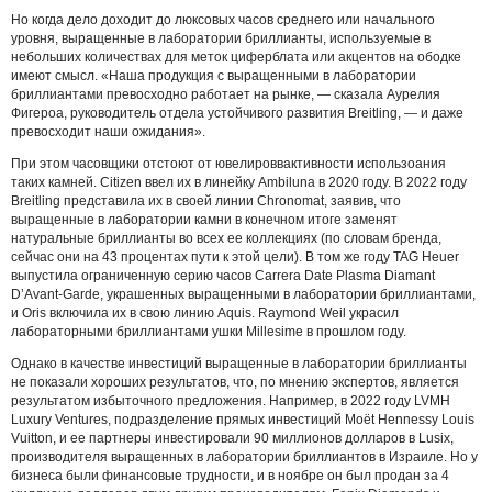
Но когда дело доходит до люксовых часов среднего или начального
уровня, выращенные в лаборатории бриллианты, используемые в
небольших количествах для меток циферблата или акцентов на ободке
имеют смысл. «Наша продукция с выращенными в лаборатории
бриллиантами превосходно работает на рынке, — сказала Аурелия
Фигероа, руководитель отдела устойчивого развития Breitling, — и даже
превосходит наши ожидания».
При этом часовщики отстоют от ювелироввактивности использоания
таких камней. Citizen ввел их в линейку Ambiluna в 2020 году. В 2022 году
Breitling представила их в своей линии Chronomat, заявив, что
выращенные в лаборатории камни в конечном итоге заменят
натуральные бриллианты во всех ее коллекциях (по словам бренда,
сейчас они на 43 процентах пути к этой цели). В том же году TAG Heuer
выпустила ограниченную серию часов Carrera Date Plasma Diamant
D’Avant-Garde, украшенных выращенными в лаборатории бриллиантами,
и Oris включила их в свою линию Aquis. Raymond Weil украсил
лабораторными бриллиантами ушки Millesime в прошлом году.
Однако в качестве инвестиций выращенные в лаборатории бриллианты
не показали хороших результатов, что, по мнению экспертов, является
результатом избыточного предложения. Например, в 2022 году LVMH
Luxury Ventures, подразделение прямых инвестиций Moët Hennessy Louis
Vuitton, и ее партнеры инвестировали 90 миллионов долларов в Lusix,
производителя выращенных в лаборатории бриллиантов в Израиле. Но у
бизнеса были финансовые трудности, и в ноябре он был продан за 4