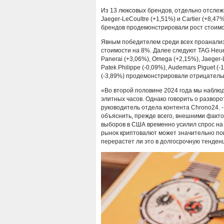
Из 13 люксовых брендов, отдельно отслеж
Jaeger-LeCoultre (+1,51%) и Cartier (+8,4
брендов продемонстрировали рост стоимос
Явным победителем среди всех проанализи
стоимости на 8%. Далее следуют TAG Heuer
Panerai (+3,06%), Omega (+2,15%), Jaeger-L
Patek Philippe (-0,09%), Audemars Piguet (-
(-3,89%) продемонстрировали отрицатель
«Во второй половине 2024 года мы наблю
элитных часов. Однако говорить о развор
руководитель отдела контента Chrono24. 
объяснить, прежде всего, внешними факт
выборов в США временно усилил спрос на
рынок криптовалют может значительно по
перерастет ли это в долгосрочную тенден