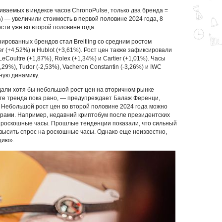
иваемых в индексе часов ChronoPulse, только два бренда =
7%) — увеличили стоимость в первой половине 2024 года, 8
ти уже во второй половине года.
рованных брендов стал Breitling со средним ростом
 (+4,52%) и Hublot (+3,61%). Рост цен также зафиксировали
eCoultre (+1,87%), Rolex (+1,34%) и Cartier (+1,01%). Часы
1,29%), Tudor (-2,53%), Vacheron Constantin (-3,26%) и IWC
ную динамику.
дали хотя бы небольшой рост цен на вторичном рынке
оте тренда пока рано, — предупреждает Балаж Ференци,
- Небольшой рост цен во второй половине 2024 года можно
орами. Например, недавний криптобум после президентских
 роскошные часы. Прошлые тенденции показали, что сильный
высить спрос на роскошные часы. Однако еще неизвестно,
цию».