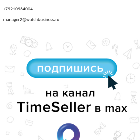
+79210964004
manager2@watchbusiness.ru