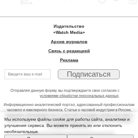
Издательство
«Watch Media»
Архив журналов
Связь с редакцией
Реклама
Отправляя данную форму, вы подтверждаете свое согласие с
условиями обработки персональных данных
.
Информационно-аналитический портал, адресованный профессионалам
часового и ювелирного бизнеса. Статьи о часовой индустрии в России,
ежедневно обновляемая лента новостей, календарь часовых выставок и
Мы используем файлы cookie для работы сайта, аналитики и
презентаций, on-line консультации юриста, профессиональный форум
улучшения сервиса. Вы можете принять их или отклонить
часовщиков и ювелиров
необязательные.
Условия использования материалов Издательства