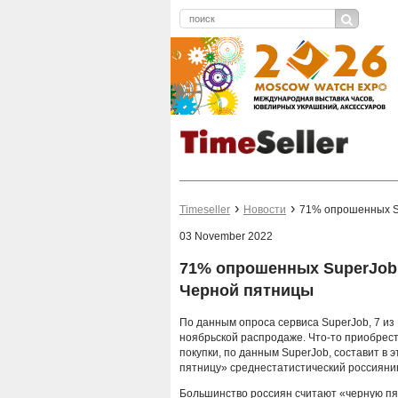
Timeseller
Новости
71% опрошенных Su
03 November 2022
71% опрошенных SuperJob 
Черной пятницы
По данным опроса сервиса SuperJob, 7 из 
ноябрьской распродаже. Что-то приобрест
покупки, по данным SuperJob, составит в э
пятницу» среднестатистический россиянин
Большинство россиян считают «черную пят