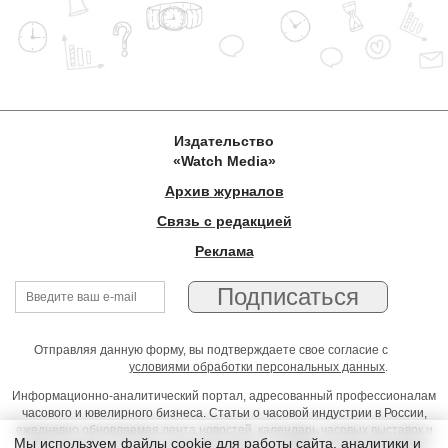
Издательство
«Watch Media»
Архив журналов
Связь с редакцией
Реклама
Отправляя данную форму, вы подтверждаете свое согласие с
условиями обработки персональных данных
.
Информационно-аналитический портал, адресованный профессионалам
часового и ювелирного бизнеса. Статьи о часовой индустрии в России,
ежедневно обновляемая лента новостей, календарь часовых выставок и
Мы используем файлы cookie для работы сайта, аналитики и
презентаций, on-line консультации юриста, профессиональный форум