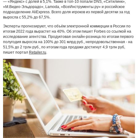
— «Яндекс» с долей в 5,1%. Также в топ-10 попали DNS, «Ситилинк»,
«М.Видео-Эльдорадо», Lamoda, «ВсеИнструменты.ру» и российское
подразделение AliExpress. Всего доля игроков из первой десятки за год
выросла с 55,2% до 67,5%.
Эксперты прогнозируют, что объём электронной коммерции в России по
итогам 2022 года вырастет на 40%. Об этом пишет Forbes со ссылкой на
исследование агентства. Продуктовая онлайн-розница по итогам первого
полугодия выросла на 100% до 301 млрд руб., непродовольственная - на
51,5% до 2 трлн руб., по итогам года продажи достигнут 4,9 трлн руб,
пишет портал
Retailer.ru
.