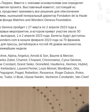
 Перрен. Вместе с членами-основателями они определят
вития проекта. Выставочный комитет, состоящий из
в, продолжит принимать все решения для обеспечения
мер, нынешний генеральный директор Fondation de la Haute
ом фонда Watches and Wonders Geneva Foundation.
Geneva пройдет с 27 марта по 2 апреля 2023 года в
ервые мероприятие, в котором примут участие около 50
в выходные, 1 и 2 апреля 2023 года. Билеты будут доступны
onders.com в начале февраля 2023 года за 70 франков.
для прессы, ритейлеров и гостей 49 домов-экспонентов.
ближайшие недели.
ne, Alpina, Angelus, Arnold & Son, Baume & Mercier,
harles Zuber, Charriol, Chopard, Chronoswiss, Cyrus Geneve,
e Constant, Grand Seiko, Gronefeld, Hautlence, Hermes, Hublot,
Kerbedanz, Laurent Ferrier, Louis Moinet, Montblanc, Oris,
, Peguignet, Piaget, Rebellion, Ressence, Roger Dubuis, Rolex,
be, Tudor, U-Boat, Ulysse Nardin, Vacheron Constantin, Van Cleef