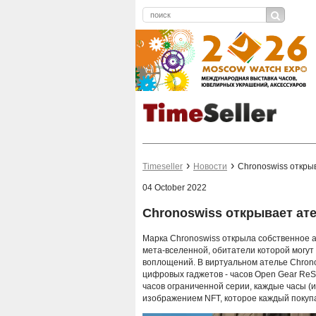
Timeseller
Новости
Chronoswiss откры
04 October 2022
Chronoswiss открывает ат
Марка Chronoswiss открыла собственное а
мета-вселенной, обитатели которой могут
воплощений. В виртуальном ателье Chronos
цифровых гаджетов - часов Open Gear ReS
часов ограниченной серии, каждые часы (
изображением NFT, которое каждый покупа