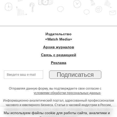
Издательство
«Watch Media»
Архив журналов
Связь с редакцией
Реклама
Отправляя данную форму, вы подтверждаете свое согласие с
условиями обработки персональных данных
.
Информационно-аналитический портал, адресованный профессионалам
часового и ювелирного бизнеса. Статьи о часовой индустрии в России,
ежедневно обновляемая лента новостей, календарь часовых выставок и
Мы используем файлы cookie для работы сайта, аналитики и
презентаций, on-line консультации юриста, профессиональный форум