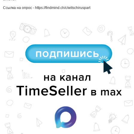
Ссылка на опрос - https://findmind.ch/c/witschiruspart