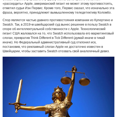
«рассердить» Apple, американский гигант не может этому противостоять,
отметил судья Иэн Первис. Кроме того, Первис сказал, что изначально эта
фраза, вероятно, принадлежит вымышленному теледетективу Коломбо.
Спор является частью давнего противостояния компании из Купертино и
Swatch. Так, в 2019-м швейцарский суд вынес решение в пользу Swatch в
споре об интеллектуальной собственности с Apple. Технологический
гигант США жаловался на то, что Swatch использовала его маркетинговый
слоган, превратив Think Different в Tick Different (думай иначе в тикай
иначе). Но Федеральный административный суд отклонил иск,
постановив, что рекламный слоган Apple не достаточно известен в
Швейцарии, чтобы заставить Swatch отозвать свой аналогичный девиз.