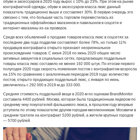
обуви и аксессуаров в 2020 году вырос с 10% до 23%. При этом на рынке
контрафактной одежды, обуви и аксессуаров класса люкс данный
показатель традиционно выше и составляет 30%. В первую очередь это
связано с тем, что большая часть торговли переместилась из
традиционных оффлайновых магазинов и павильонов в соцсети и
интернет-магазины из-за проверок.
Среди всех объявлений о продаже товаров класса люкс в соцсетях за
последние два года подделки составляют более 78%, но только 11%
продавцов контрафакта открыто признают неоригинальное
происхождение товаров. С июня 2018 по июнь 2020 общее число
активных аккаунтов в социальных сетях, предлагающих поддельные
товары класса люкс составило не менее 192 000 штук. По итогам первого
полугодия 2020 года скорость появления постов с контрафактом возросла
на 15% по сравнению с аналогичным периодом 2019 года: количество
постов, открыто продающих поддельный люкс, с января по июнь
увеличилось с 292 000 в 2019-м до 333 000.
Средняя стоимость поддельной вещи в 2020-м по оценкам BrandMonitor
составила 4400 рублей. Москва, которая была традиционным лидером по
среднему чеку покупателей фальшивого люкса, в прошлом году впервые
уступила по этому показателю другим городам-миллионникам. Москвичи в
среднем тратили на контрафакт 5200 рублей, а жители крупных городов
— 5700 рублей.