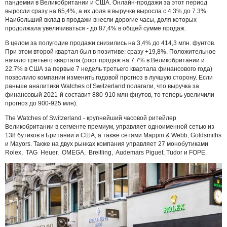
пандемии в Великобритании и США. Онлайн-продажи за этот период
выросли сразу на 65,4%, а их доля в выручке выросла с 4.3% до 7.3%.
Наибольший вклад в продажи внесли дорогие часы, доля которых
продолжала увеличиваться - до 87,4% в общей сумме продаж.
В целом за полугодие продажи снизились на 3,4% до 414,3 млн. фунтов.
При этом второй квартал был в позитиве: сразу +19,8%. Положительное
начало третьего квартала (рост продаж на 7.7% в Великобритании и
22.7% в США за первые 7 недель третьего квартала финансового года)
позволило компании изменить годовой прогноз в лучшую сторону. Если
раньше аналитики Watches of Switzerland полагали, что выручка за
финансовый 2021-й составит 880-910 млн фнутов, то теперь увеличили
прогноз до 900-925 млн).
The Watches of Switzerland - крупнейший часовой ритейлер
Великобритании в сегменте премиум, управляет одноименной сетью из
138 бутиков в Британии и США, а также сетями Mappin & Webb, Goldsmiths
и Mayors. Также на двух рынках компания управляет 27 монобутиками
Rolex, TAG Heuer, OMEGA, Breitling, Audemars Piguet, Tudor и FOPE.