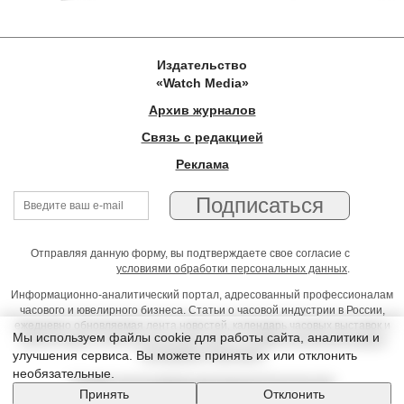
Издательство
«Watch Media»
Архив журналов
Связь с редакцией
Реклама
Отправляя данную форму, вы подтверждаете свое согласие с
условиями обработки персональных данных
.
Информационно-аналитический портал, адресованный профессионалам
часового и ювелирного бизнеса. Статьи о часовой индустрии в России,
ежедневно обновляемая лента новостей, календарь часовых выставок и
Мы используем файлы cookie для работы сайта, аналитики и
презентаций, on-line консультации юриста, профессиональный форум
улучшения сервиса. Вы можете принять их или отклонить
часовщиков и ювелиров
необязательные.
Условия использования материалов Издательства
Принять
Отклонить
© 2026 Timeseller