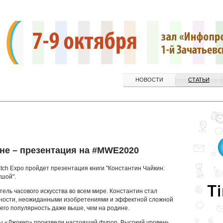
НОВОСТИ
СТАТЬИ
ине – презентация на #MWE2020
tch Expo пройдет презентация книги "Константин Чайкин:
ушой".
ель часового искусства во всем мире. Константин стал
ьности, неожиданными изобретениями и эффектной сложной
 его популярность даже выше, чем на родине.
асы «Джокер» произвели настоящий фурор. Высокий уровень