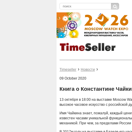
Timeseller
Новости
09 October 2020
Книга о Константине Чайк
13 октября в 18:00 на выставке Moscow Wa
высокое часовое искусство с российской д
Имя Чайкина знает, пожалуй, каждый ценит
известен часами уникальной функционал
механикой. При чем, за пределами России
В 2017м году на выставке в Базеле его ч