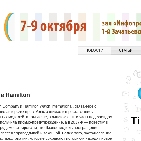
НОВОСТИ
СТАТЬИ
ив Hamilton
Company и Hamilton Watch International, связанное с
е авторских прав. Vortic занимается реставрацией
ных моделей, в том числе, в линейке есть и часы под брендом
 получила письмо-предупреждение, а в 2017-м — повестку в
ы продемонстрировали, что бизнес-модель превращения
ляется справедливой и законной. Более того, постановление
х предприятий, которые сохраняют историю и находят новое