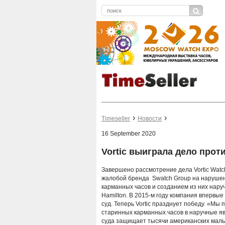
Timeseller
Новости
16 September 2020
Vortic выиграла дело прот
Завершено рассмотрение дела Vortic Watch 
жалобой бренда Swatch Group на нарушени
карманных часов и созданием из них наруч
Hamilton. В 2015-м году компания впервые
суд. Теперь Vortic празднует победу. «М
старинных карманных часов в наручные яв
суда защищает тысячи американских малы