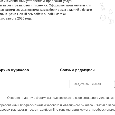
й и к мобильным устройствам, предложит услуги
 за счет гравировки и тиснения. Оформляя заказ онлайн или
ся такими возможностями, как выбор и заказ изделий в бутике
лий в бутик. Новый веб-сайт и онлайн-магазин
 с августа 2020 года.
Архив журналов
Связь с редакцией
Отправляя данную форму, вы подтверждаете свое согласие с
условиями
ресованный профессионалам часового и ювелирного бизнеса. Статьи о часо
асовых выставок и презентаций, on-line консультации юриста, профессиона