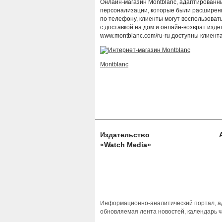
Онлайн-магазин Montblanc, адаптированны
персонализации, которые были расширены
по телефону, клиенты могут воспользовать
с доставкой на дом и онлайн-возврат изде
www.montblanc.com/ru-ru доступны клиентам
Montblanc
Издательство
«Watch Media»
Информационно-аналитический портал, ад
обновляемая лента новостей, календарь ч