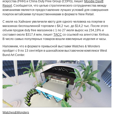
искусства (FHH) и China Duty Free Group (CDFG), пишет
Moodie Davitt
Report
. Сообщается, что целью стратегического сотрудничества между
компаниями является предоставление лучших условий для совершения
покупок китайскими путешественниками в формате New Retail.
С июля на Хайнане увеличили квоту для одного человека на покупки в
магазинах беспошлинной торговли с $4,2 тыс. до $14,2 тыс. После этого
объем продаж duty free магазинов с 1 по 27 июля вырос на 234,19% и
составил около $317,4 млн, пишет
ТАСС
со ссылкой на агентство Xinhua.
В число самых популярных товаров вошли ювелирные изделия и часы.
Напомним, что в формате привысной выставки Watches & Wonders
пройдет с 9 по 13 сентября в шанхайском выставочном комплексе West
Bund Art Center.
Watches&Wonders