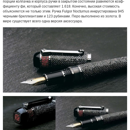
пор­ции кол­па­ч­ка и кор­пу­са руч­ки в за­кры­том со­сто­я­нии рав­ня­ют­ся ко­эф­
фи­ци­ен­ту фи, ко­то­рый со­став­ля­ет 1.618. Ко­неч­но, вы­со­кая стоимость
объ­яс­ня­ет­ся не толь­ко этим. Руч­ка Fulgor Nocturnus ин­кру­сти­ро­ва­на 945
чер­ны­ми бри­л­ли­ан­та­ми и 123 ру­би­на­ми. Пе­ро выполнено из зо­ло­та. В
ми­ре су­ще­ству­ет все­го од­на вер­сия аксессуара.