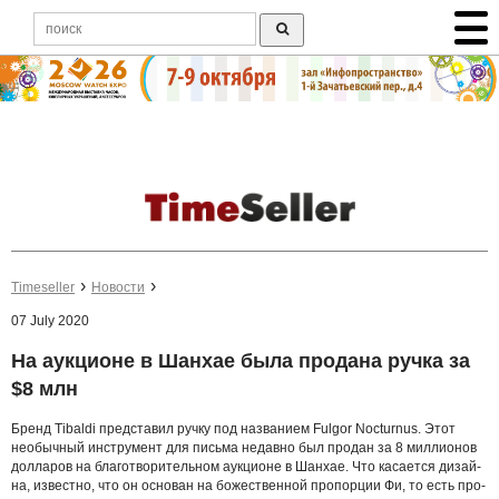
Timeseller
Новости
07 July 2020
На аукционе в Шанхае была продана ручка за
$8 млн
Брен­д Tibaldi пред­ста­вил руч­ку под на­з­ва­ни­ем Fulgor Nocturnus. Этот
необычный ин­стру­мент для пись­ма не­дав­но был про­дан за 8 ми­л­ли­о­нов
дол­ла­ров на бла­го­тво­ри­тель­ном аук­ци­о­не в Шан­хае. Что ка­са­ет­ся ди­зай­
на, из­ве­ст­но, что он ос­но­ван на бо­же­ствен­ной про­пор­ции Фи, то есть про­