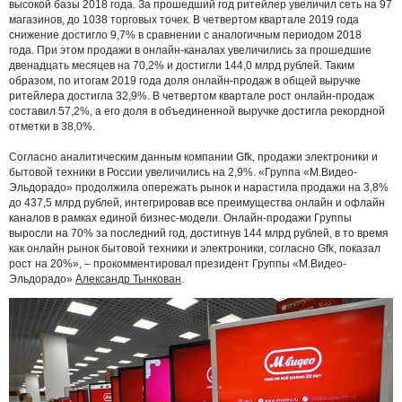
высокой базы 2018 года. За прошедший год ритейлер увеличил сеть на 97
магазинов, до 1038 торговых точек. В четвертом квартале 2019 года
снижение достигло 9,7% в сравнении с аналогичным периодом 2018
года. При этом продажи в онлайн-каналах увеличились за прошедшие
двенадцать месяцев на 70,2% и достигли 144,0 млрд рублей. Таким
образом, по итогам 2019 года доля онлайн-продаж в общей выручке
ритейлера достигла 32,9%. В четвертом квартале рост онлайн-продаж
составил 57,2%, а его доля в объединенной выручке достигла рекордной
отметки в 38,0%.
Согласно аналитическим данным компании Gfk, продажи электроники и
бытовой техники в России увеличились на 2,9%. «Группа «М.Видео-
Эльдорадо» продолжила опережать рынок и нарастила продажи на 3,8%
до 437,5 млрд рублей, интегрировав все преимущества онлайн и офлайн
каналов в рамках единой бизнес-модели. Онлайн-продажи Группы
выросли на 70% за последний год, достигнув 144 млрд рублей, в то время
как онлайн рынок бытовой техники и электроники, согласно Gfk, показал
рост на 20%», – прокомментировал президент Группы «М.Видео-
Эльдорадо»
Александр Тынкован
.