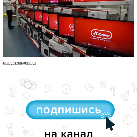
мвидео-эльдорадо