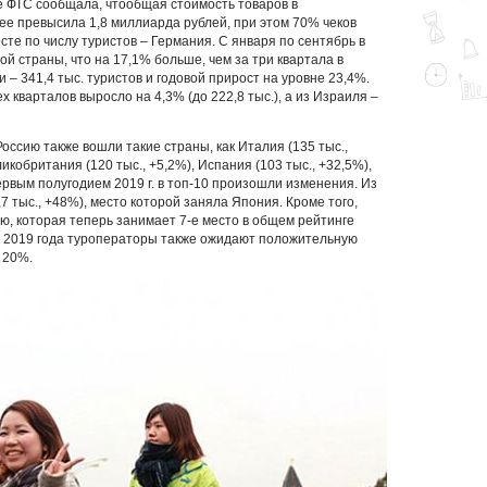
е ФТС сообщала, чтообщая стоимость товаров в
ree превысила 1,8 миллиарда рублей, при этом 70% чеков
те по числу туристов – Германия. С января по сентябрь в
ой страны, что на 17,1% больше, чем за три квартала в
 – 341,4 тыс. туристов и годовой прирост на уровне 23,4%.
 кварталов выросло на 4,3% (до 222,8 тыс.), а из Израиля –
Россию также вошли такие страны, как Италия (135 тыс.,
ликобритания (120 тыс., +5,2%), Испания (103 тыс., +32,5%),
первым полугодием 2019 г. в топ-10 произошли изменения. Из
7 тыс., +48%), место которой заняла Япония. Кроме того,
, которая теперь занимает 7-е место в общем рейтинге
ам 2019 года туроператоры также ожидают положительную
 20%.