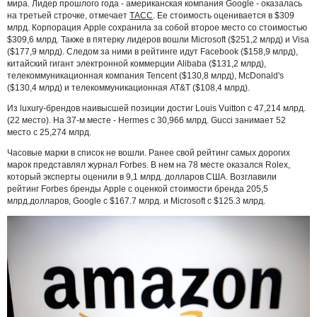
мира. Лидер прошлого года - американская компания Google - оказалась
на третьей строчке, отмечает
ТАСС
. Ее стоимость оценивается в $309
млрд. Корпорация Apple сохранила за собой второе место со стоимостью
$309,6 млрд. Также в пятерку лидеров вошли Microsoft ($251,2 млрд) и Visa
($177,9 млрд). Следом за ними в рейтинге идут Facebook ($158,9 млрд),
китайский гигант электронной коммерции Alibaba ($131,2 млрд),
телекоммуникационная компания Tencent ($130,8 млрд), McDonald's
($130,4 млрд) и телекоммуникационная AT&T ($108,4 млрд).
Из luxury-брендов наивысшей позиции достиг Louis Vuitton с 47,214 млрд.
(22 место). На 37-м месте - Hermes c 30,966 млрд. Gucci занимает 52
место с 25,274 млрд.
Часовые марки в список не вошли. Ранее свой рейтинг самых дорогих
марок представлял журнал Forbes. В нем на 78 месте оказался Rolex,
который эксперты оценили в 9,1 млрд. долларов США. Возглавили
рейтинг Forbes бренды Apple с оценкой стоимости бренда 205,5
млрд.долларов, Google с $167.7 млрд. и Microsoft с $125.3 млрд.