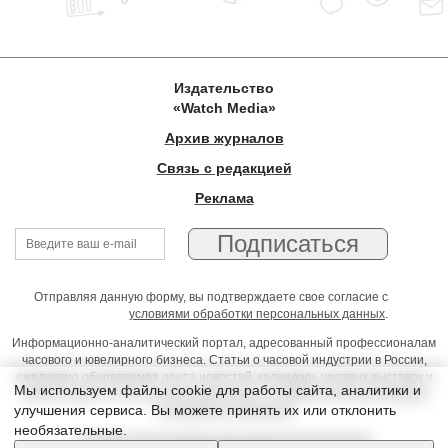
Издательство
«Watch Media»
Архив журналов
Связь с редакцией
Реклама
Отправляя данную форму, вы подтверждаете свое согласие с
условиями обработки персональных данных
.
Информационно-аналитический портал, адресованный профессионалам
часового и ювелирного бизнеса. Статьи о часовой индустрии в России,
ежедневно обновляемая лента новостей, календарь часовых выставок и
Мы используем файлы cookie для работы сайта, аналитики и
презентаций, on-line консультации юриста, профессиональный форум
улучшения сервиса. Вы можете принять их или отклонить
часовщиков и ювелиров
необязательные.
Условия использования материалов Издательства