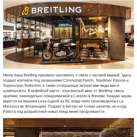
Меню бара Breitling призвано напомнить о связи с часовой маркой. Здесь
подают коктейли под названиями Chronomat Punch, Navitimer Paloma и
Superocean Refresher, а также отобранные экспертами виды вин и
шампанского. В кофейной карте - изысканный микс от Breitling: смесь
арабики, еженедельно обжариваемой в Carasso в Женеве. Каждая чашка
варится на машине Leva (одной из 90, когда-либо произведенных La
Marzocco во Флоренции). Подают в бистро не только напитки, но и еду.
Работа над разработкой новых блюд меню продолжается.