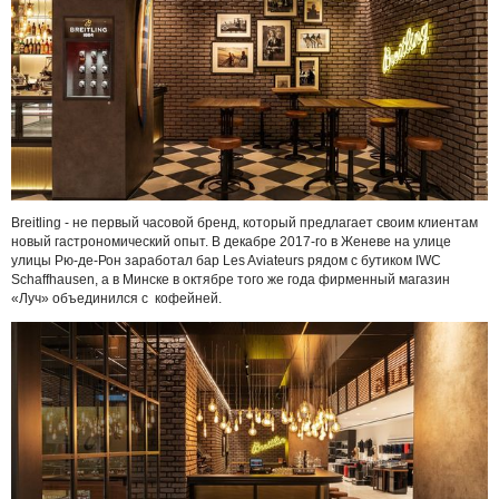
Breitling - не первый часовой бренд, который предлагает своим клиентам
новый гастрономический опыт. В декабре 2017-го в Женеве на улице
улицы Рю-де-Рон заработал бар Les Aviateurs рядом с бутиком IWC
Schaffhausen, а в Минске в октябре того же года фирменный магазин
«Луч» объединился с кофейней.