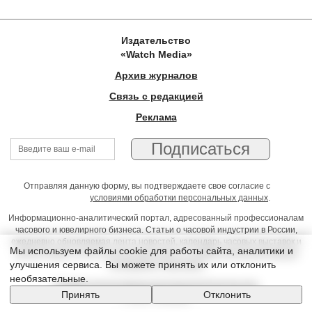
Издательство
«Watch Media»
Архив журналов
Связь с редакцией
Реклама
Отправляя данную форму, вы подтверждаете свое согласие с
условиями обработки персональных данных
.
Информационно-аналитический портал, адресованный профессионалам
часового и ювелирного бизнеса. Статьи о часовой индустрии в России,
ежедневно обновляемая лента новостей, календарь часовых выставок и
Мы используем файлы cookie для работы сайта, аналитики и
презентаций, on-line консультации юриста, профессиональный форум
улучшения сервиса. Вы можете принять их или отклонить
часовщиков и ювелиров
необязательные.
Условия использования материалов Издательства
Принять
Отклонить
© 2026 Timeseller