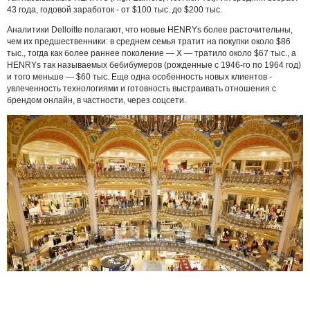
43 года, годовой заработок - от $100 тыс. до $200 тыс.
Аналитики Delloitte полагают, что новые HENRYs более расточительны,
чем их предшественники: в среднем семья тратит на покупки около $86
тыс., тогда как более раннее поколение — Х — тратило около $67 тыс., а
HENRYs так называемых бебибумеров (рожденные с 1946-го по 1964 год)
и того меньше — $60 тыс. Еще одна особенность новых клиентов -
увлеченность технологиями и готовность выстраивать отношения с
брендом онлайн, в частности, через соцсети.