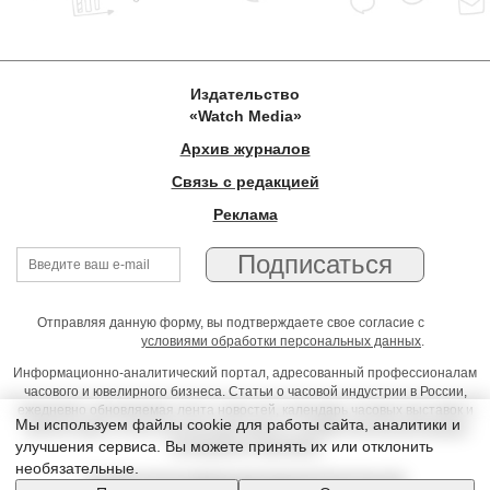
Издательство
«Watch Media»
Архив журналов
Связь с редакцией
Реклама
Отправляя данную форму, вы подтверждаете свое согласие с
условиями обработки персональных данных
.
Информационно-аналитический портал, адресованный профессионалам
часового и ювелирного бизнеса. Статьи о часовой индустрии в России,
ежедневно обновляемая лента новостей, календарь часовых выставок и
Мы используем файлы cookie для работы сайта, аналитики и
презентаций, on-line консультации юриста, профессиональный форум
улучшения сервиса. Вы можете принять их или отклонить
часовщиков и ювелиров
необязательные.
Условия использования материалов Издательства