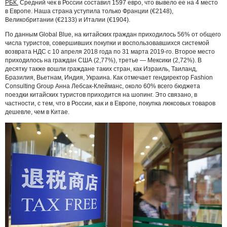
РБК.
Средний чек в России составил 1597 евро, что вывело ее на 4 место
в Европе. Наша страна уступила только Франции (€2148),
Великобритании (€2133) и Италии (€1904).
По данным Global Blue, на китайских граждан приходилось 56% от общего
числа туристов, совершивших покупки и воспользовавшихся системой
возврата НДС с 10 апреля 2018 года по 31 марта 2019-го. Второе место
приходилось на граждан США (2,77%), третье — Мексики (2,72%). В
десятку также вошли граждане таких стран, как Израиль, Таиланд,
Бразилия, Вьетнам, Индия, Украина. Как отмечает гендиректор Fashion
Consulting Group Анна Лебсак-Клейманс, около 60% всего бюджета
поездки китайских туристов приходится на шопинг. Это связано, в
частности, с тем, что в России, как и в Европе, покупка люксовых товаров
дешевле, чем в Китае.