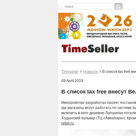
Timeseller
Новости
В список tax free 
09 April 2019
В список tax free внесут 
Минпромторг разработал проект постанов
где магазины могут работать по системе t
включить в него деревню Лапшинка поселен
Ходынский бульвар (ТЦ «Авиапарк»). Кром
retail.ru
.