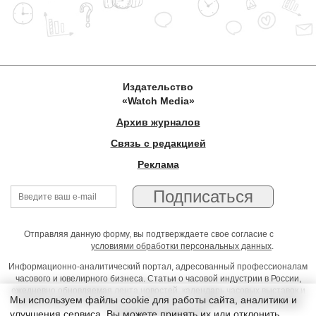
Издательство
«Watch Media»
Архив журналов
Связь с редакцией
Реклама
Отправляя данную форму, вы подтверждаете свое согласие с
условиями обработки персональных данных
.
Информационно-аналитический портал, адресованный профессионалам
часового и ювелирного бизнеса. Статьи о часовой индустрии в России,
ежедневно обновляемая лента новостей, календарь часовых выставок и
Мы используем файлы cookie для работы сайта, аналитики и
презентаций, on-line консультации юриста, профессиональный форум
улучшения сервиса. Вы можете принять их или отклонить
часовщиков и ювелиров