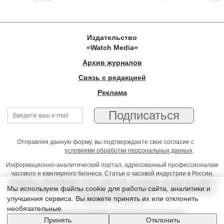
Издательство
«Watch Media»
Архив журналов
Связь с редакцией
Реклама
Отправляя данную форму, вы подтверждаете свое согласие с
условиями обработки персональных данных
.
Информационно-аналитический портал, адресованный профессионалам
часового и ювелирного бизнеса. Статьи о часовой индустрии в России,
ежедневно обновляемая лента новостей, календарь часовых выставок и
Мы используем файлы cookie для работы сайта, аналитики и
презентаций, on-line консультации юриста, профессиональный форум
улучшения сервиса. Вы можете принять их или отклонить
часовщиков и ювелиров
необязательные.
Условия использования материалов Издательства
Принять
Отклонить
© 2026 Timeseller