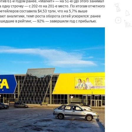
тив 61-й годом ранее, «Магнит» — на 51-ю (до этого занимал
а одну строчку — с 202-го на 201-е место. По итогам отчетного
етейлеров составила $4,53 трлн, что на 5,7% выше
ают аналитики, темп роста оборота сетей ускорился: ранее
вошедшие в рейтинг, — 92% — завершили год с прибылью.