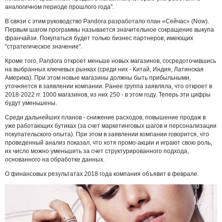
аналогичном периоде прошлого года".
В связи с этим руководство Pandora разработало план «Сейчас» (Now).
Первым шагом программы называется значительное сокращение выкупа
франчайзи. Покупаться будет только бизнес партнеров, имеющих
"стратегическое значение".
Кроме того, Pandora откроет меньше новых магазинов, сосредоточившись
на выбранных ключевых рынках (среди них - Китай, Индия, Латинская
Америка). При этом новые магазины должны быть прибыльными,
уточняется в заявлении компании. Ранее группа заявляла, что откроет в
2018-2022 гг. 1000 магазинов, из них 250 - в этом году. Теперь эти цифры
будут уменьшены.
Среди дальнейших планов - снижение расходов, повышение продаж в
уже работающих бутиках (за счет маркетинговых шагов и персонализации
покупательского опыта). При этом в заявлении компании говорится, что
проведенный анализ показал, что хотя промо-акции и играют свою роль,
их число можно уменьшить за счет структурированного подхода,
основанного на обработке данных.
О финансовых результатах 2018 года компания объявит в феврале.