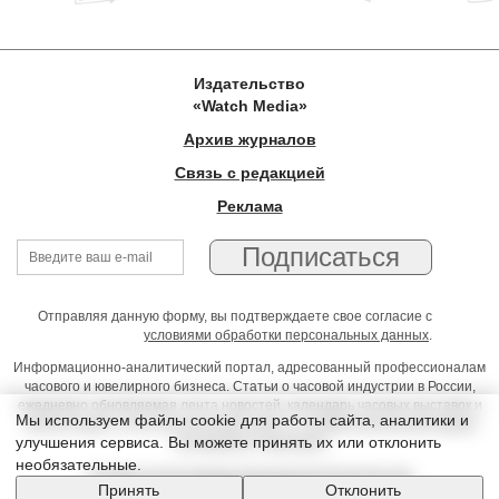
Издательство
«Watch Media»
Архив журналов
Связь с редакцией
Реклама
Отправляя данную форму, вы подтверждаете свое согласие с
условиями обработки персональных данных
.
Информационно-аналитический портал, адресованный профессионалам
часового и ювелирного бизнеса. Статьи о часовой индустрии в России,
ежедневно обновляемая лента новостей, календарь часовых выставок и
Мы используем файлы cookie для работы сайта, аналитики и
презентаций, on-line консультации юриста, профессиональный форум
улучшения сервиса. Вы можете принять их или отклонить
часовщиков и ювелиров
необязательные.
Условия использования материалов Издательства
Принять
Отклонить
© 2026 Timeseller