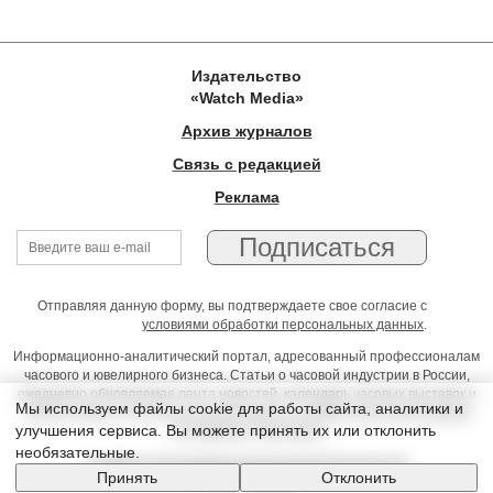
Издательство
«Watch Media»
Архив журналов
Связь с редакцией
Реклама
Отправляя данную форму, вы подтверждаете свое согласие с
условиями обработки персональных данных
.
Информационно-аналитический портал, адресованный профессионалам
часового и ювелирного бизнеса. Статьи о часовой индустрии в России,
ежедневно обновляемая лента новостей, календарь часовых выставок и
Мы используем файлы cookie для работы сайта, аналитики и
презентаций, on-line консультации юриста, профессиональный форум
улучшения сервиса. Вы можете принять их или отклонить
часовщиков и ювелиров
необязательные.
Условия использования материалов Издательства
Принять
Отклонить
© 2026 Timeseller