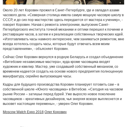
Около 20 лет Коровин прожил в Санкт-Петербурге, где и овладел азами
часового дела. «Северная столица имела самую мощную часовую школу в
СССР, и до сих пор мастерство здесь передается от мастера к ученику», -
говорит Коровин. Начав с ремонта электроники, выпускник Санкт-
Петербургского института точной механики и оптики перешел к починке и
реставрации часов, а затем и к реализации собственных творческих идей.
«Изготавливать часы намного интереснее, чем заниматься ремонтом, мне
всегда хотелось создать часы, которые будут отвечать всем моим
представлениям», - объясняет Коровин.
Сейчас Олег Коровин вернулся в родную Беларусь и создал объединение
«Витебские независимые мастера», куда кроме часовщика входят
художник и ювелир. Мастер, уже создавший собственный механизм, со
временем надеется создать на основе нового предприятия полноценную
мануфактуру, серийно выпускающие часы.
Кадры для будущего производства Коровин планирует готовить сам – в
собственной школе «Юного часовщика» в Витебске. «Сегодня на часовом
рынке России – затишье перед бурей. Уже выросло новое поколение
часовщиков – креативных дизайнеров, чья энергия вскоре выплеснется и
вызовет настоящие перемены», - уверен Олег Коровин.
Moscow Watch Expo 2018
Олег Коровин