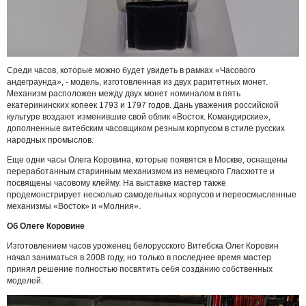
Среди часов, которые можно будет увидеть в рамках «Часового
андеграунда», - модель, изготовленная из двух раритетных монет.
Механизм расположен между двух монет номиналом в пять
екатерининских копеек 1793 и 1797 годов. Дань уважения российской
культуре воздают изменившие свой облик «Восток. Командирские»,
дополненные витебским часовщиком резным корпусом в стиле русских
народных промыслов.
Еще одни часы Олега Коровина, которые появятся в Москве, оснащены
переработанным старинным механизмом из немецкого Гласхютте и
посвящены часовому клейму. На выставке мастер также
продемонстрирует несколько самодельных корпусов и переосмысленные
механизмы «Восток» и «Молния».
Об Олеге Коровине
Изготовлением часов уроженец белорусского Витебска Олег Коровин
начал заниматься в 2008 году, но только в последнее время мастер
принял решение полностью посвятить себя созданию собственных
моделей.