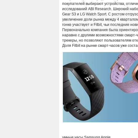
покупателей выбирают устройства, отличн
исследований ABI Research. Широкий набо
Gear S3 и LG Watch Sport. С ростом отгру
увеличение доли рынка между 4 кварталом 2
гонке участвует и Fitbit, чьи последние н
Первоначально компания была ориентиров
наравне с другими возможностями смарт-ч
трекеры, но позволяют пользователям отка
Доля Fitbit на рынке смарт-часов уже сост
умные часы
Samsung
Apple