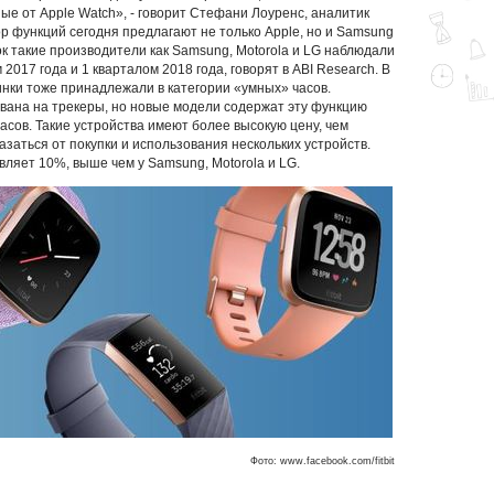
ые от Apple Watch», - говорит Стефани Лоуренс, аналитик
р функций сегодня предлагают не только Apple, но и Samsung
зок такие производители как Samsung, Motorola и LG наблюдали
017 года и 1 кварталом 2018 года, говорят в ABI Research. В
овинки тоже принадлежали в категории «умных» часов.
ана на трекеры, но новые модели содержат эту функцию
асов. Такие устройства имеют более высокую цену, чем
заться от покупки и использования нескольких устройств.
авляет 10%, выше чем у Samsung, Motorola и LG.
Фото: www.facebook.com/fitbit