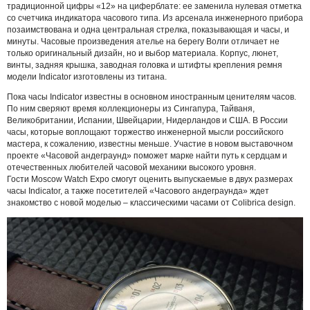
традиционной цифры «12» на циферблате: ее заменила нулевая отметка
со счетчика индикатора часового типа. Из арсенала инженерного прибора
позаимствована и одна центральная стрелка, показывающая и часы, и
минуты. Часовые произведения ателье на берегу Волги отличает не
только оригинальный дизайн, но и выбор материала. Корпус, люнет,
винты, задняя крышка, заводная головка и штифты крепления ремня
модели Indicator изготовлены из титана.
Пока часы Indicator известны в основном иностранным ценителям часов.
По ним сверяют время коллекционеры из Сингапура, Тайваня,
Великобритании, Испании, Швейцарии, Нидерландов и США. В России
часы, которые воплощают торжество инженерной мысли российского
мастера, к сожалению, известны меньше. Участие в новом выставочном
проекте «Часовой андеграунд» поможет марке найти путь к сердцам и
отечественных любителей часовой механики высокого уровня.
Гости Moscow Watch Expo смогут оценить выпускаемые в двух размерах
часы Indicator, а также посетителей «Часового андеграунда» ждет
знакомство с новой моделью – классическими часами от Сolibrica design.