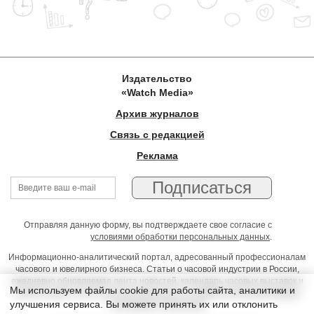
Издательство
«Watch Media»
Архив журналов
Связь с редакцией
Реклама
Отправляя данную форму, вы подтверждаете свое согласие с
условиями обработки персональных данных
.
Информационно-аналитический портал, адресованный профессионалам
часового и ювелирного бизнеса. Статьи о часовой индустрии в России,
ежедневно обновляемая лента новостей, календарь часовых выставок и
Мы используем файлы cookie для работы сайта, аналитики и
презентаций, on-line консультации юриста, профессиональный форум
улучшения сервиса. Вы можете принять их или отклонить
часовщиков и ювелиров