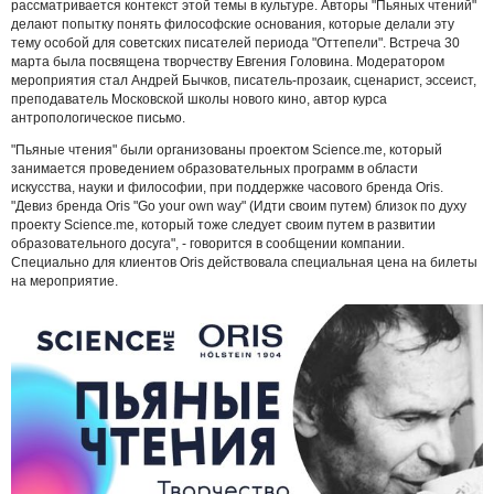
рассматривается контекст этой темы в культуре. Авторы "Пьяных чтений"
делают попытку понять философские основания, которые делали эту
тему особой для советских писателей периода "Оттепели". Встреча 30
марта была посвящена творчеству Евгения Головина. Модератором
мероприятия стал Андрей Бычков, писатель-прозаик, сценарист, эссеист,
преподаватель Московской школы нового кино, автор курса
антропологическое письмо.
"Пьяные чтения" были организованы проектом Science.me, который
занимается проведением образовательных программ в области
искусства, науки и философии, при поддержке часового бренда Oris.
"Девиз бренда Oris "Go your own way" (Идти своим путем) близок по духу
проекту Science.me, который тоже следует своим путем в развитии
образовательного досуга", - говорится в сообщении компании.
Специально для клиентов Oris действовала специальная цена на билеты
на мероприятие.