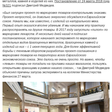
металлов, камней и изделий из них.
Постановление от 24 марта 2018 года
№321
подписал Дмитрий Медведев.
«
Был запущен проект по маркировке товаров контрольными знаками.
Проект непростой, он довольно энергично обсуждался в Евразийском
союзе. Начали мы, как известно, с изделий из натурального меха.
Первый опыт оказался вполне удачным. И мы начинаем эту практику
распространять на другие товары. В 2017 году запустили «пилот» по
маркировке лекарств. И несколько дней назад я подписал
постановление, которое начинает эксперимент по маркировке
отдельных видов драгоценных металлов, драгоценных камней и
изделий из них – с 1 июня текущего года. Для более эффективной
борьбы с теневым оборотом разработан проект соглашения о
маркировке товаров на территории всего Евразийского
экономического союза. Это далось не очень просто. Но важно, чтобы
«левые» товары не попадали на прилавки наших магазинов, пользуясь
открытыми границами в рамках нашего союза
», - так Дмитрий Медведев
объяснял причины запуска эксперимента на коллегии Министерства
финансов 27 марта.