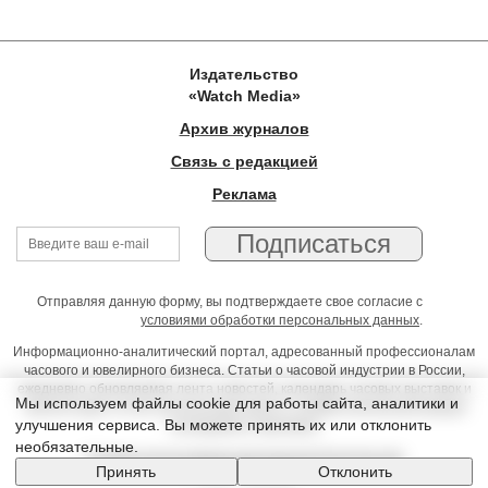
Издательство
«Watch Media»
Архив журналов
Связь с редакцией
Реклама
Отправляя данную форму, вы подтверждаете свое согласие с
условиями обработки персональных данных
.
Информационно-аналитический портал, адресованный профессионалам
часового и ювелирного бизнеса. Статьи о часовой индустрии в России,
ежедневно обновляемая лента новостей, календарь часовых выставок и
Мы используем файлы cookie для работы сайта, аналитики и
презентаций, on-line консультации юриста, профессиональный форум
улучшения сервиса. Вы можете принять их или отклонить
часовщиков и ювелиров
необязательные.
Условия использования материалов Издательства
Принять
Отклонить
© 2026 Timeseller