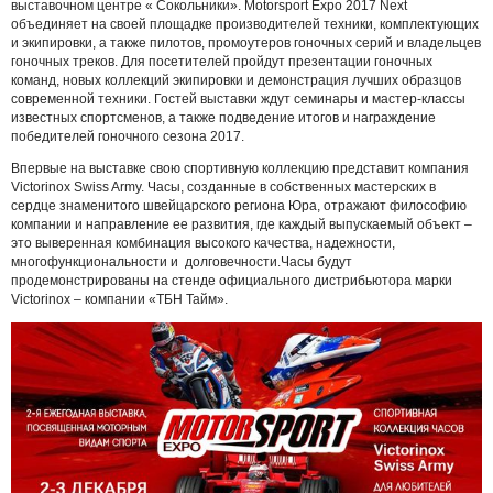
выставочном центре « Сокольники». Motorsport Expo 2017 Next
объединяет на своей площадке производителей техники, комплектующих
и экипировки, а также пилотов, промоутеров гоночных серий и владельцев
гоночных треков. Для посетителей пройдут презентации гоночных
команд, новых коллекций экипировки и демонстрация лучших образцов
современной техники. Гостей выставки ждут семинары и мастер-классы
известных спортсменов, а также подведение итогов и награждение
победителей гоночного сезона 2017.
Впервые на выставке свою спортивную коллекцию представит компания
Victorinox Swiss Army. Часы, созданные в собственных мастерских в
сердце знаменитого швейцарского региона Юра, отражают философию
компании и направление ее развития, где каждый выпускаемый объект –
это выверенная комбинация высокого качества, надежности,
многофункциональности и долговечности.Часы будут
продемонстрированы на стенде официального дистрибьютора марки
Victorinox – компании «ТБН Тайм».