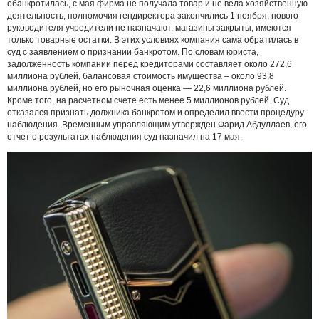
обанкротилась, с мая фирма не получала товар и не вела хозяйственную
деятельность, полномочия гендиректора закончились 1 ноября, нового
руководителя учредители не назначают, магазины закрыты, имеются
только товарные остатки. В этих условиях компания сама обратилась в
суд с заявлением о признании банкротом. По словам юриста,
задолженность компании перед кредиторами составляет около 272,6
миллиона рублей, балансовая стоимость имущества – около 93,8
миллиона рублей, но его рыночная оценка — 22,6 миллиона рублей.
Кроме того, на расчетном счете есть менее 5 миллионов рублей. Суд
отказался признать должника банкротом и определил ввести процедуру
наблюдения. Временным управляющим утвержден Фарид Абдуллаев, его
отчет о результатах наблюдения суд назначил на 17 мая.