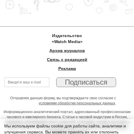
Издательство
«Watch Media»
Архив журналов
Связь с редакцией
Реклама
Отправляя данную форму, вы подтверждаете свое согласие с
условиями обработки персональных данных
.
Информационно-аналитический портал, адресованный профессионалам
часового и ювелирного бизнеса. Статьи о часовой индустрии в России,
ежедневно обновляемая лента новостей, календарь часовых выставок и
Мы используем файлы cookie для работы сайта, аналитики и
презентаций, on-line консультации юриста, профессиональный форум
улучшения сервиса. Вы можете принять их или отклонить
часовщиков и ювелиров