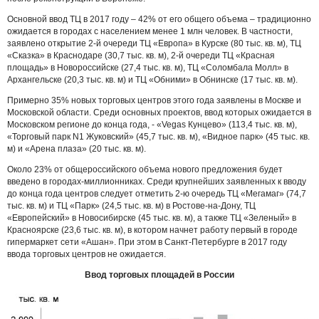
Основной ввод ТЦ в 2017 году – 42% от его общего объема – традиционно
ожидается в городах с населением менее 1 млн человек. В частности,
заявлено открытие 2-й очереди ТЦ «Европа» в Курске (80 тыс. кв. м), ТЦ
«Сказка» в Краснодаре (30,7 тыс. кв. м), 2-й очереди ТЦ «Красная
площадь» в Новороссийске (27,4 тыс. кв. м), ТЦ «Соломбала Молл» в
Архангельске (20,3 тыс. кв. м) и ТЦ «Обними» в Обнинске (17 тыс. кв. м).
Примерно 35% новых торговых центров этого года заявлены в Москве и
Московской области. Среди основных проектов, ввод которых ожидается в
Московском регионе до конца года, - «Vegas Кунцево» (113,4 тыс. кв. м),
«Торговый парк N1 Жуковский» (45,7 тыс. кв. м), «Видное парк» (45 тыс. кв.
м) и «Арена плаза» (20 тыс. кв. м).
Около 23% от общероссийского объема нового предложения будет
введено в городах-миллионниках. Среди крупнейших заявленных к вводу
до конца года центров следует отметить 2-ю очередь ТЦ «Мегамаг» (74,7
тыс. кв. м) и ТЦ «Парк» (24,5 тыс. кв. м) в Ростове-на-Дону, ТЦ
«Европейский» в Новосибирске (45 тыс. кв. м), а также ТЦ «Зеленый» в
Красноярске (23,6 тыс. кв. м), в котором начнет работу первый в городе
гипермаркет сети «Ашан». При этом в Санкт-Петербурге в 2017 году
ввода торговых центров не ожидается.
Ввод торговых площадей в России