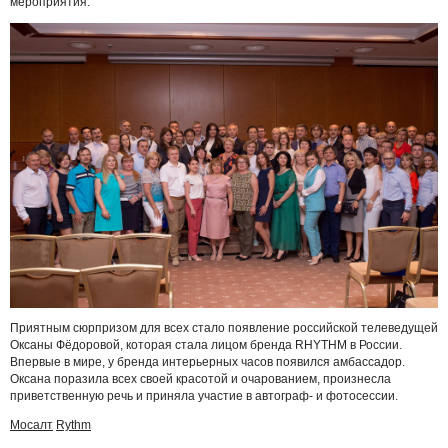
мероприятия.
Приятным сюрпризом для всех стало появление российской телеведущей
Оксаны Фёдоровой, которая стала лицом бренда RHYTHM в России.
Впервые в мире, у бренда интерьерных часов появился амбассадор.
Оксана поразила всех своей красотой и очарованием, произнесла
приветственную речь и приняла участие в автограф- и фотосессии.
Мосалт
Rythm