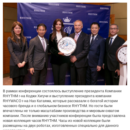
В рамках конференции cостоялось выступление президента Компании
RHYTHM г-на Коджи Хигучи и выступление президента компании
RHYWACO г-на Нао Катаяма, которые рассказали о богатой истории
часового бренда и о глобальном бизнесе RHYTHM. Но гости были
впечатлены не только масштабами производства и мировым охватом
компании. После вниманию участников конференции была представлена
новая коллекция часов RHYTHM. Часы из новой коллекции были
размещены на двух роботах, изготовленных специально для данного