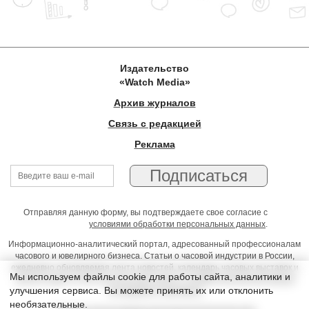
Издательство
«Watch Media»
Архив журналов
Связь с редакцией
Реклама
Отправляя данную форму, вы подтверждаете свое согласие с
условиями обработки персональных данных
.
Информационно-аналитический портал, адресованный профессионалам
часового и ювелирного бизнеса. Статьи о часовой индустрии в России,
ежедневно обновляемая лента новостей, календарь часовых выставок и
Мы используем файлы cookie для работы сайта, аналитики и
презентаций, on-line консультации юриста, профессиональный форум
улучшения сервиса. Вы можете принять их или отклонить
часовщиков и ювелиров
необязательные.