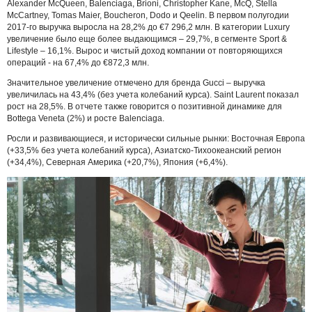
Alexander McQueen, Balenciaga, Brioni, Christopher Kane, McQ, Stella
McCartney, Tomas Maier, Boucheron, Dodo и Qeelin. В первом полугодии
2017-го выручка выросла на 28,2% до €7 296,2 млн. В категории Luxury
увеличение было еще более выдающимся – 29,7%, в сегменте Sport &
Lifestyle – 16,1%. Вырос и чистый доход компании от повторяющихся
операций - на 67,4% до €872,3 млн.
Значительное увеличение отмечено для бренда Gucci – выручка
увеличилась на 43,4% (без учета колебаний курса). Saint Laurent показал
рост на 28,5%. В отчете также говорится о позитивной динамике для
Bottega Veneta (2%) и росте Balenciaga.
Росли и развивающиеся, и исторически сильные рынки: Восточная Европа
(+33,5% без учета колебаний курса), Азиатско-Тихоокеанский регион
(+34,4%), Северная Америка (+20,7%), Япония (+6,4%).