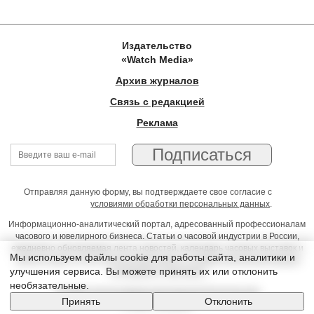
Издательство
«Watch Media»
Архив журналов
Связь с редакцией
Реклама
Отправляя данную форму, вы подтверждаете свое согласие с
условиями обработки персональных данных
.
Информационно-аналитический портал, адресованный профессионалам
часового и ювелирного бизнеса. Статьи о часовой индустрии в России,
ежедневно обновляемая лента новостей, календарь часовых выставок и
Мы используем файлы cookie для работы сайта, аналитики и
презентаций, on-line консультации юриста, профессиональный форум
улучшения сервиса. Вы можете принять их или отклонить
часовщиков и ювелиров
необязательные.
Условия использования материалов Издательства
Принять
Отклонить
© 2026 Timeseller