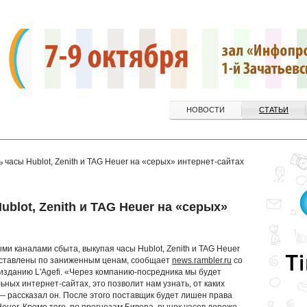
НОВОСТИ
СТАТЬИ
 часы Hublot, Zenith и TAG Heuer на «серых» интернет-сайтах
ublot, Zenith и TAG Heuer на «серых»
 каналами сбыта, выкупая часы Hublot, Zenith и TAG Heuer
едставлены по заниженным ценам, сообщает
news.rambler.ru
со
изданию L'Agefi. «Через компанию-посредника мы будет
ных интернет-сайтах, это позволит нам узнать, от каких
— рассказал он. После этого поставщик будет лишен права