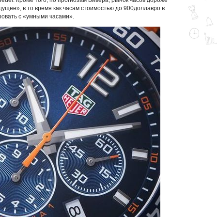
Heuer. Кроме того, по прогнозам Бивера, рынок часов дороже
дущее», в то время как часам стоимостью до 900доллавро в
ровать с «умными часами».