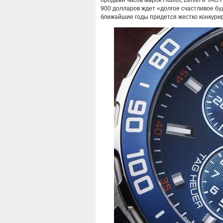
продажи часов марок Hublot, Zenith и TAG 
900 долларов ждет «долгое счастливое бу
ближайшие годы придется жестко конкури