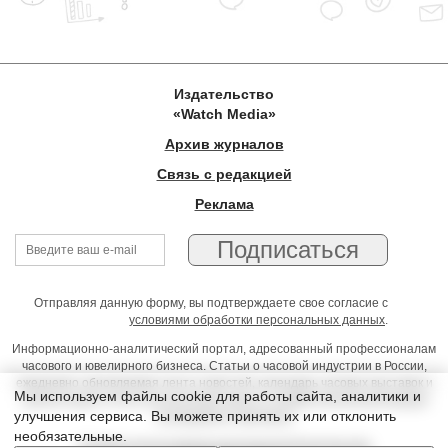
Издательство
«Watch Media»
Архив журналов
Связь с редакцией
Реклама
Отправляя данную форму, вы подтверждаете свое согласие с
условиями обработки персональных данных
.
Информационно-аналитический портал, адресованный профессионалам
часового и ювелирного бизнеса. Статьи о часовой индустрии в России,
ежедневно обновляемая лента новостей, календарь часовых выставок и
Мы используем файлы cookie для работы сайта, аналитики и
презентаций, on-line консультации юриста, профессиональный форум
улучшения сервиса. Вы можете принять их или отклонить
часовщиков и ювелиров
необязательные.
Условия использования материалов Издательства