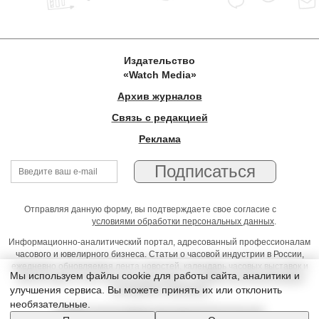
Издательство
«Watch Media»
Архив журналов
Связь с редакцией
Реклама
Отправляя данную форму, вы подтверждаете свое согласие с
условиями обработки персональных данных
.
Информационно-аналитический портал, адресованный профессионалам
часового и ювелирного бизнеса. Статьи о часовой индустрии в России,
ежедневно обновляемая лента новостей, календарь часовых выставок и
Мы используем файлы cookie для работы сайта, аналитики и
презентаций, on-line консультации юриста, профессиональный форум
улучшения сервиса. Вы можете принять их или отклонить
часовщиков и ювелиров
необязательные.
Условия использования материалов Издательства