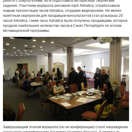
работе с покупателями, но и подготовила интересные творческие
задания. Участники воркшопа рисовали герб Adriatica, отрабатывали
навыки презентации часов Adriatica, создавая видеоролики. Не менее
приятным сюрпризом для продавцов-консультантов стал розыгрыш 20
часов Adriatica, также часы Adriatica были получены продавцами, которые
продали наибольшее количество часов в Санкт-Петербурге по итогам
мотивационной программы.
Завершающим этапом воркшопа (но не конференции) стало награждение
участников сертификатами Академии Часового бизнеса. А приятным