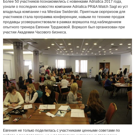
Более 50 участников познакомились с новинками Adriatica 2017 года,
узнали о последних новостях компании Adriatica PR&A Watch Sagl из уст
владельца компании г-на Wieslaw Swiderski. Приятным сюрпризом для
участников стала программа конференции, навыки по технике продаж
продавцы усовершенствовали в рамках воркшопа под наблюдением
опытного тренера Евгении Турдаковой. Воркшоп был организован при
участии Академии Часового бизнеса.
Евгения не только поделилась с участниками ценными советами по